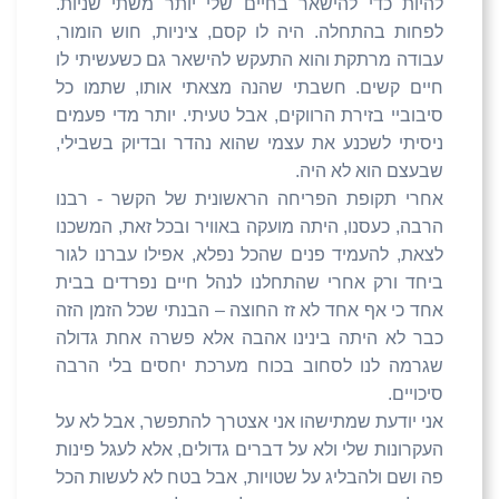
להיות כדי להישאר בחיים שלי יותר משתי שניות.
לפחות בהתחלה. היה לו קסם, ציניות, חוש הומור,
עבודה מרתקת והוא התעקש להישאר גם כשעשיתי לו
חיים קשים. חשבתי שהנה מצאתי אותו, שתמו כל
סיבוביי בזירת הרווקים, אבל טעיתי. יותר מדי פעמים
ניסיתי לשכנע את עצמי שהוא נהדר ובדיוק בשבילי,
שבעצם הוא לא היה.
אחרי תקופת הפריחה הראשונית של הקשר - רבנו
הרבה, כעסנו, היתה מועקה באוויר ובכל זאת, המשכנו
לצאת, להעמיד פנים שהכל נפלא, אפילו עברנו לגור
ביחד ורק אחרי שהתחלנו לנהל חיים נפרדים בבית
אחד כי אף אחד לא זז החוצה – הבנתי שכל הזמן הזה
כבר לא היתה בינינו אהבה אלא פשרה אחת גדולה
שגרמה לנו לסחוב בכוח מערכת יחסים בלי הרבה
סיכויים.
אני יודעת שמתישהו אני אצטרך להתפשר, אבל לא על
העקרונות שלי ולא על דברים גדולים, אלא לעגל פינות
פה ושם ולהבליג על שטויות, אבל בטח לא לעשות הכל