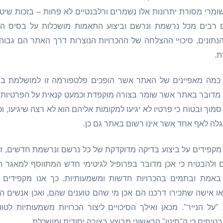
שומרי מסורת יתרונות אלו נשמרים ורלבנטיים לא פחות – בזכות שי
ם רבים מכל נרשמת ונרשם וביצוע התאמות מושכלות על בסי
תונים, סיכויי ההצלחה של ההכרויות הנוצרות דרך האתר הם גבוהי
ת.
כמה מאפיינים של האתר אשר הופכים פלטפורמה זו למושלמת במ
מדובר באתר אשר שומר בצורה מוקפדת וכמעט קנאית על הפרטיות ש
סמוך ובטוח כי פרטיו לא יגיעו למקומות אליהם הוא לא רצה שיגיעו, וכ
לה לאף אחד אשר אינו רשום באתר גם כן.
מקפידים על ביצוע בדיקה מדוקדקת של כל נרשם ונרשמת חדשים, ז
ולהבטיח כי אכן מדובר בפרופיל לגיטימי חדש המתווסף למאגר ה
ן באמת ובתמים בהכרויות חדשות ומשמעותיות. כך אנו מקפידים 
או אישה שתכירו דרכנו הם אכן מי שהם טוענים שהם, ואכן אנשים ה
"על הנייר". מכאן ואילך הסיכויים ליצור הכרויות משמעותיות לטו
יחים כי ה"סינון" הראשוני מבוצע בצורה יסודית ומושכלת.