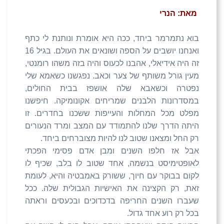
מאת: הנרי
בוא נתמרמר ביחד, ככה היא אומרת ונותנת לי כתף
ואנחנו יושבים על הספה ושונאים את העולם. בגיל 16
זה היה אידיאלי, אהבנו לכעוס והיה בזה משהו רומנטי,
מעין גורל משותף של צער וכאב. נפגשנו כשאמא שלי
נפטרה וכשאבא שלה אושפז בבית החולים,
במסדרונות הלבנים שמריחים אקונומיקה. חיפשנו
מפלט מכל המחלות והעייפות ששכנו בחדרים. זו
היתה הדרך שלנו להתמודד עם המצב ומרד הנעורים
רק החל ומצאנו שטוב לנו להיות מצוברחים ביחד.
אבל אז חלפו השנים ומבן אדם פסימי הפכתי
לאופטימיסט בנשמה, אחד שטוב לו בלב, שכיף לו
לקום בבוקר עם חיוך, ששורק באמבטיה והיא, לעומת
זאת, רק הקצינה את האישיות הגבולית שלה. ככל
שעברו השנים החריפה בדכדוכים ובכעסים וראתה
בכל רק רוע אחד גדול.