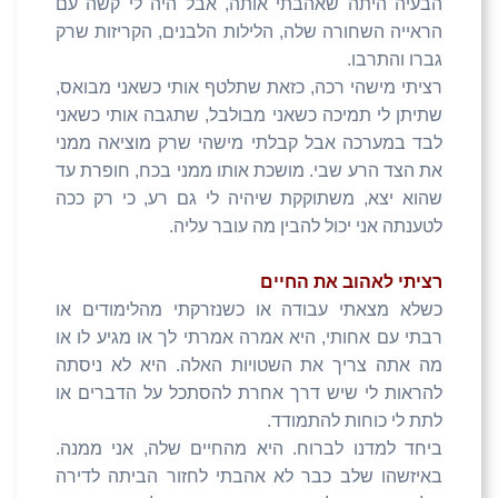
הבעיה היתה שאהבתי אותה, אבל היה לי קשה עם
הראייה השחורה שלה, הלילות הלבנים, הקריזות שרק
גברו והתרבו.
רציתי מישהי רכה, כזאת שתלטף אותי כשאני מבואס,
שתיתן לי תמיכה כשאני מבולבל, שתגבה אותי כשאני
לבד במערכה אבל קבלתי מישהי שרק מוציאה ממני
את הצד הרע שבי. מושכת אותו ממני בכח, חופרת עד
שהוא יצא, משתוקקת שיהיה לי גם רע, כי רק ככה
לטענתה אני יכול להבין מה עובר עליה.
רציתי לאהוב את החיים
כשלא מצאתי עבודה או כשנזרקתי מהלימודים או
רבתי עם אחותי, היא אמרה אמרתי לך או מגיע לו או
מה אתה צריך את השטויות האלה. היא לא ניסתה
להראות לי שיש דרך אחרת להסתכל על הדברים או
לתת לי כוחות להתמודד.
ביחד למדנו לברוח. היא מהחיים שלה, אני ממנה.
באיזשהו שלב כבר לא אהבתי לחזור הביתה לדירה