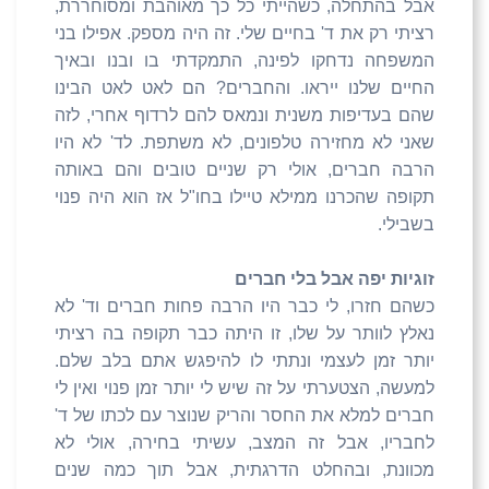
אבל בהתחלה, כשהייתי כל כך מאוהבת ומסוחררת,
רציתי רק את ד' בחיים שלי. זה היה מספק. אפילו בני
המשפחה נדחקו לפינה, התמקדתי בו ובנו ובאיך
החיים שלנו ייראו. והחברים? הם לאט לאט הבינו
שהם בעדיפות משנית ונמאס להם לרדוף אחרי, לזה
שאני לא מחזירה טלפונים, לא משתפת. לד' לא היו
הרבה חברים, אולי רק שניים טובים והם באותה
תקופה שהכרנו ממילא טיילו בחו"ל אז הוא היה פנוי
בשבילי.
זוגיות יפה אבל בלי חברים
כשהם חזרו, לי כבר היו הרבה פחות חברים וד' לא
נאלץ לוותר על שלו, זו היתה כבר תקופה בה רציתי
יותר זמן לעצמי ונתתי לו להיפגש אתם בלב שלם.
למעשה, הצטערתי על זה שיש לי יותר זמן פנוי ואין לי
חברים למלא את החסר והריק שנוצר עם לכתו של ד'
לחבריו, אבל זה המצב, עשיתי בחירה, אולי לא
מכוונת, ובהחלט הדרגתית, אבל תוך כמה שנים