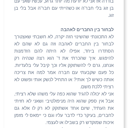
בודדה אז אני לא יודעת מה יותר גרוע, עכשיו שאני עם
בן זוג בלי חבר'ה או כשהייתי עם חבר'ה אבל בלי בן
זוג.
לבחור בין החברים לאהבה
לא התכוונתי שהשינוי הזה יקרה, לא חשבתי שאצטרך
לבחור בין החברים לאהבה וזה גם לא שהם לא
הסתדרו ביחד, אפילו לא היתה להם הזדמנות
להיפגש. איך שהכרתי את ד' הוא רצה שנהיה רק
אנחנו, גרם לי להשתוקק אליו וכך קיבל עלי בלעדיות.
כל פעם שקבעתי עם חברה אמר למה את צריכה
אותה כשיש לך אותי? או התחיל לנשק אותי ופשוט לא
רציתי ללכת משם.
אני לא יכולה להגיד שהוא כפה עלי משהו שלא רציתי,
אבל אין ספק שהוא היה מניפולטיבי ושאני לא חזיתי
את העתיד, שיום אחד אשתוקק לא רק לו אלא גם
לחברים, בעיקר כדי לדבר עליו וגם כי יימאס לי מזמן
איכות שמוקדש רק בשבילו או לעצמי.