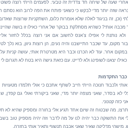
חרי שעה של שיחה חד צדדית זה טבעי. לפעמים הייתי רוצה פשוט 
ראה שזה יותר מדי לבקש כי כשאני פותח את הפה לרוב הוא נסתם חזר
(וכן, זה בניגוד לאלה שלא אומרות כלום, השתקניות שרוצות שאדובב 
מכבה אותי? כשהיא מסתלקת בבוקר של אחרי כאילו זו בושה שהיינו 
א נותנת לי אפילו צ'אנס לחשוב אם אני רוצה בכלל לחזור אליה 
ור מקום, עד שכבר התיישבנו והיה נעים, הן רוצות גיוון, בוא נלך לטי
 במקום אחר. עוד לא הכרנו וכבר היא מטרטרת אותי, עושה קניות על
ילו יצאנו לשופינג ולא לדייט. עם כזאת גישה היא בטח לא תגרום לי 
 כבר התקדמות
תי ולכבוד חנוכה הייתי חייב לשתף אתכם כי אולי תלמדו מטעויות
לי לא בסדר, שאני מצפה יותר מדי, שאני ביקורתי ואולי גם קפדן, 
י כזה קטנוני.
תרצו, מה שבטוח זה שיום אחד תגיע אלי בחורה ומספיק שהיא לא תע
 את התשוקה כבר יהיה לנו על מה לדבר וזה יהיה מספיק טוב בשב
מישהי מדליקה שאיך שאני אכבה תנשוף ותאיר אותי בחזרה.