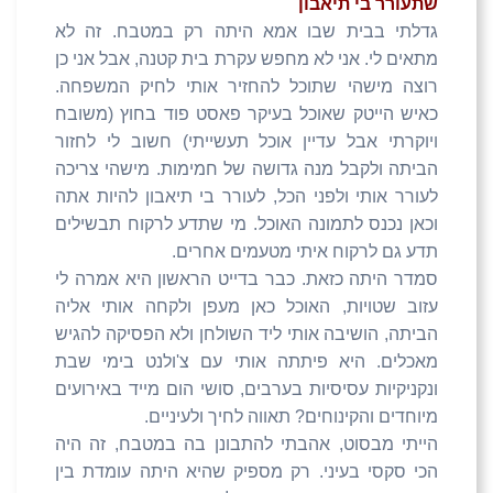
שתעורר בי תיאבון
גדלתי בבית שבו אמא היתה רק במטבח. זה לא
מתאים לי. אני לא מחפש עקרת בית קטנה, אבל אני כן
רוצה מישהי שתוכל להחזיר אותי לחיק המשפחה.
כאיש הייטק שאוכל בעיקר פאסט פוד בחוץ (משובח
ויוקרתי אבל עדיין אוכל תעשייתי) חשוב לי לחזור
הביתה ולקבל מנה גדושה של חמימות. מישהי צריכה
לעורר אותי ולפני הכל, לעורר בי תיאבון להיות אתה
וכאן נכנס לתמונה האוכל. מי שתדע לרקוח תבשילים
תדע גם לרקוח איתי מטעמים אחרים.
סמדר היתה כזאת. כבר בדייט הראשון היא אמרה לי
עזוב שטויות, האוכל כאן מעפן ולקחה אותי אליה
הביתה, הושיבה אותי ליד השולחן ולא הפסיקה להגיש
מאכלים. היא פיתתה אותי עם צ'ולנט בימי שבת
ונקניקיות עסיסיות בערבים, סושי הום מייד באירועים
מיוחדים והקינוחים? תאווה לחיך ולעיניים.
הייתי מבסוט, אהבתי להתבונן בה במטבח, זה היה
הכי סקסי בעיני. רק מספיק שהיא היתה עומדת בין