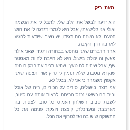
מאת: ריק
היא ידעה לבשל את הלב שלי, לתבל לי את הנשמה
ואולי אני קלישאתי, אבל היא לגמרי דגדגה לי את חוש
הטעם. לא משנה מה תגידו, יש נשים שיודעות להגיע
לאהבה דרך הקיבה.
אחד הדברים שאני מחפש בבחורה ותגידו שאני אולד
פאשן זה יכולת בישול. היא לא חייבת להיות מאסטר
שף, אבל שיהיה לה טאץ', שהיא תכיר את המקום הזה
שנקרא מטבח, שלא תזמין לי טייק אווי ותצפה שאני
אקפוץ משמחה כי אני לא, בכלל לא.
אני רוצה בישולים, סירים על הכיריים, ריח של אוכל
ובית חם כשאני נכנס הביתה. לראות אותה עם סינור,
לשבת סביב השולחן העמוס כל טוב, לצפות בה
מערבבת ומערבלת, קוצצת ויוצקת פנימה את כל
התשוקה שיש בה ואז לטרוף את הכל.