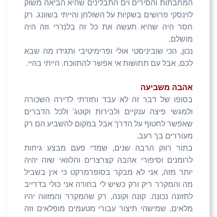
המחבתות והסירים וים התבלינים שהיא הביאה משוק
לוינסקי פרושים בשקיות על השולחן והייתי בשוונג. רק
חסר היה שהיא תעשה את כל זה בלנז'רי וזה היה
מושלם.
נכון, הכי שוביניסטי אולי ופרימיטיבי ותגידו מה שבא
לכם, אבל עם תחושות אי אפשר להתווכח. הייתי בהיי.
אהבה משביעה
בסופו של דבר זה לא עבד וחזרתי לדירה השכורה
ולמגשי פיצה ענקיים ולבירות וקוטג' ולכל הדברים
שאפשר לחטוף על הדרך אבל במקום להשביע הם רק
מעוררים בך רעב.
בתור רווק הרבה שנים, שמדי פעם מבצע גיחות
לרומנים וסיפורי אהבה קצרצרים והלוואי שזה יהיה
יותר מזה, אני לא מבקר בסופרמרקט כי אין בשביל
מה והמקרר ריק ורק כשיש לי בחורה אני כולי בדרייב
לתזונה נכונה. קונה וקונה, רק שהמקרר והמזווה יהיו
מלאים, שמישהי תיצור עבורי מטעמים מופלאים וזה