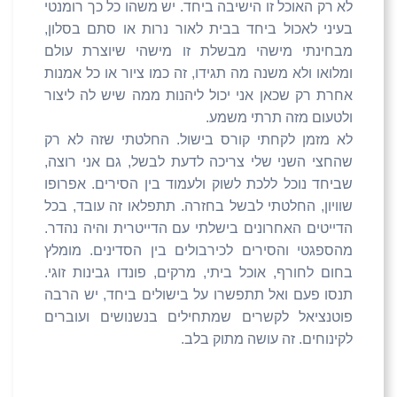
לא רק האוכל זו הישיבה ביחד. יש משהו כל כך רומנטי
בעיני לאכול ביחד בבית לאור נרות או סתם בסלון,
מבחינתי מישהי מבשלת זו מישהי שיוצרת עולם
ומלואו ולא משנה מה תגידו, זה כמו ציור או כל אמנות
אחרת רק שכאן אני יכול ליהנות ממה שיש לה ליצור
ולטעום מזה תרתי משמע.
לא מזמן לקחתי קורס בישול. החלטתי שזה לא רק
שהחצי השני שלי צריכה לדעת לבשל, גם אני רוצה,
שביחד נוכל ללכת לשוק ולעמוד בין הסירים. אפרופו
שוויון, החלטתי לבשל בחזרה. תתפלאו זה עובד, בכל
הדייטים האחרונים בישלתי עם הדייטרית והיה נהדר.
מהספגטי והסירים לכירבולים בין הסדינים. מומלץ
בחום לחורף, אוכל ביתי, מרקים, פונדו גבינות זוגי.
תנסו פעם ואל תתפשרו על בישולים ביחד, יש הרבה
פוטנציאל לקשרים שמתחילים בנשנושים ועוברים
לקינוחים. זה עושה מתוק בלב.