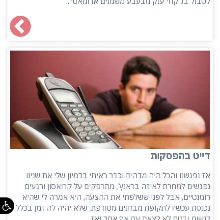
לטבול בג'קוזי ענק מבעבע משמנים ארומאטי...
דייט בהפסקות
אז נפגשנו והכל היה מדהים וכבר ראיתי בדמיון שלי את שנינו
נפגשים למחרת לאיזה בראנץ', מתרפקים על קרואסון ורגעים
רומנטיים, אבל לפני ששלפתי את ההצעה, היא אמרה לי שהיא
נכנסת עכשיו לתקופת מבחנים מטורפת, שלא יהיה לה זמן בכלל
לנשום ובטח לא לצאת עם אף אחד ואז ...