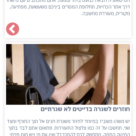
הסיטואציה הבאה כמעט בלתי נמנעת: אתם מתכתבים עם מישהו
דרך אתר הכרויות, תחלופת המסרים ביניכם משעשעת, מפתיעה,
מקורית, מעוררת מחשבה.
חוזרים לשגרה בדייטים לא שגרתיים
יש משהו משביז במיוחד לחזור משגרת חגים אל תוך החורף ומצד
שני, תחשבו על זה כמו צלצול התעוררות. פתאום אתם לבד בתוך
המיטה החמה, מתחשק לכם להתכרבל ואין עם מי ויש חום פנימי